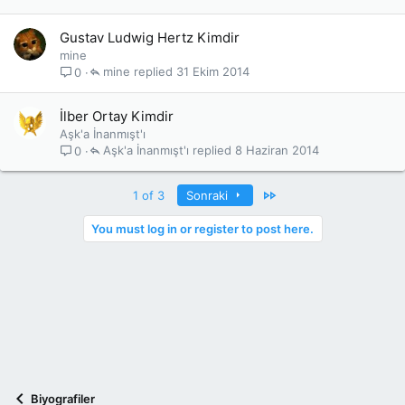
Gustav Ludwig Hertz Kimdir
mine
mine
31 Ekim 2014
0
İlber Ortay Kimdir
Aşk'a İnanmışt'ı
Aşk'a İnanmışt'ı
8 Haziran 2014
0
Last
1 of 3
Sonraki
You must log in or register to post here.
Biyografiler