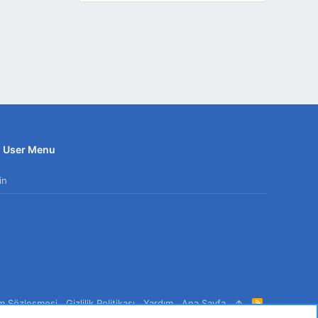
User Menu
in
ım Sözleşmesi
Gizlilik Politikası
Yardım
Ana Sayfa
R
S