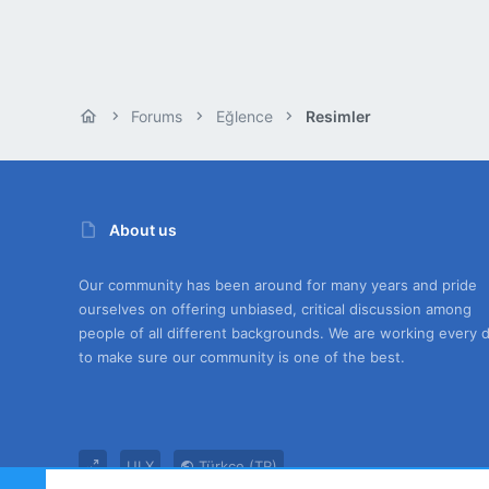
Forums
Eğlence
Resimler
About us
Our community has been around for many years and pride
ourselves on offering unbiased, critical discussion among
people of all different backgrounds. We are working every 
to make sure our community is one of the best.
UI.X
Türkçe (TR)