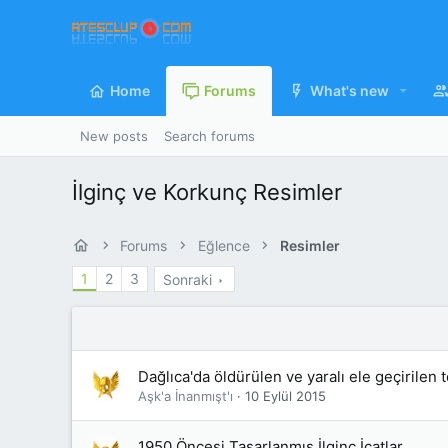
Home
Forums
What's new
New posts
Search forums
İlginç ve Korkunç Resimler
Forums
Eğlence
Resimler
1
2
3
Sonraki
Dağlıca'da öldürülen ve yaralı ele geçirilen t
Aşk'a İnanmışt'ı
10 Eylül 2015
1950 Öncesi Tasarlanmış İlginç İcatlar