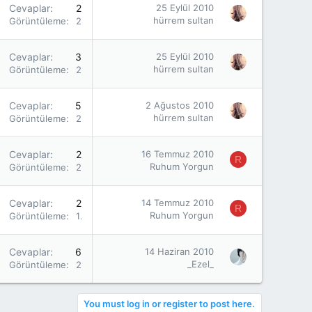
Cevaplar
2
25 Eylül 2010
hürrem sultan
Görüntüleme
2K
Cevaplar
3
25 Eylül 2010
hürrem sultan
Görüntüleme
2K
Cevaplar
5
2 Ağustos 2010
hürrem sultan
Görüntüleme
2K
Cevaplar
2
16 Temmuz 2010
R
Ruhum Yorgun
Görüntüleme
2K
Cevaplar
2
14 Temmuz 2010
R
Ruhum Yorgun
Görüntüleme
1K
Cevaplar
6
14 Haziran 2010
_Ezel_
Görüntüleme
2K
You must log in or register to post here.