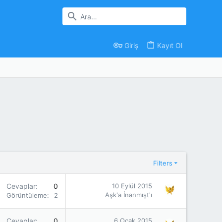
Giriş
Kayıt Ol
Filters
Cevaplar
0
10 Eylül 2015
Aşk'a İnanmışt'ı
Görüntüleme
2K
Cevaplar
0
6 Ocak 2015