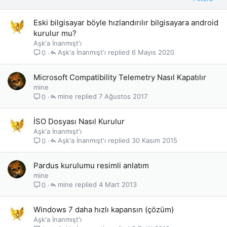
Eski bilgisayar böyle hızlandırılır bilgisayara android
kurulur mu?
Aşk'a İnanmışt'ı
Aşk'a İnanmışt'ı
6 Mayıs 2020
0
Microsoft Compatibility Telemetry Nasıl Kapatılır
mine
mine
7 Ağustos 2017
0
İSO Dosyası Nasıl Kurulur
Aşk'a İnanmışt'ı
Aşk'a İnanmışt'ı
30 Kasım 2015
0
Pardus kurulumu resimli anlatım
mine
mine
4 Mart 2013
0
Windows 7 daha hızlı kapansın (çözüm)
Aşk'a İnanmışt'ı