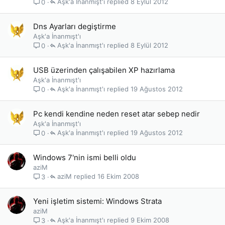
Aşk'a İnanmışt'ı
8 Eylül 2012
0
Dns Ayarları degiştirme
Aşk'a İnanmışt'ı
Aşk'a İnanmışt'ı
8 Eylül 2012
0
USB üzerinden çalışabilen XP hazırlama
Aşk'a İnanmışt'ı
Aşk'a İnanmışt'ı
19 Ağustos 2012
0
Pc kendi kendine neden reset atar sebep nedir
Aşk'a İnanmışt'ı
Aşk'a İnanmışt'ı
19 Ağustos 2012
0
Windows 7'nin ismi belli oldu
aziM
aziM
16 Ekim 2008
3
Yeni işletim sistemi: Windows Strata
aziM
Aşk'a İnanmışt'ı
9 Ekim 2008
3