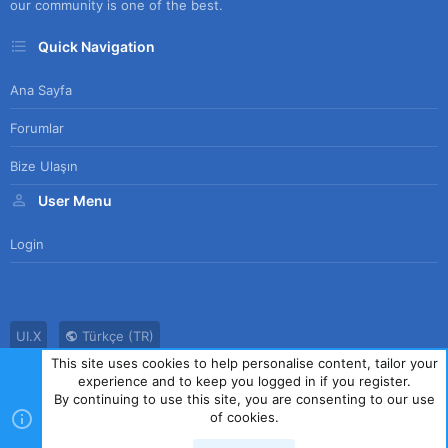
our community is one of the best.
Quick Navigation
Ana Sayfa
Forumlar
Bize Ulaşın
User Menu
Login
UI.X
Türkçe (TR)
This site uses cookies to help personalise content, tailor your
Bize Ulaşın
Kullanım Sözleşmesi
Gizlilik Politikası
Yardım
experience and to keep you logged in if you register.
Ana Sayfa
R
By continuing to use this site, you are consenting to our use
S
of cookies.
S
®
Community platform by XenForo
© 2010-2023 XenForo Ltd.
|
Style