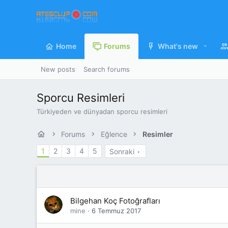
Home
Forums
What's new
New posts
Search forums
Sporcu Resimleri
Türkiyeden ve dünyadan sporcu resimleri
Forums
Eğlence
Resimler
1
2
3
4
5
Sonraki
Bilgehan Koç Fotoğrafları
mine
6 Temmuz 2017