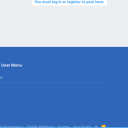
You must log in or register to post here.
User Menu
in
ım Sözleşmesi
Gizlilik Politikası
Yardım
Ana Sayfa
R