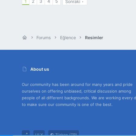
1
2
3
4
5
Sonraki
Forums
Eğlence
Resimler
About us
Our community has been around for many years and pride
ourselves on offering unbiased, critical discussion among
people of all different backgrounds. We are working every 
to make sure our community is one of the best.
UI.X
Türkçe (TR)