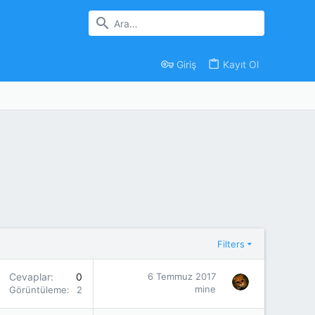
Giriş
Kayıt Ol
Filters
Cevaplar
0
6 Temmuz 2017
mine
Görüntüleme
2K