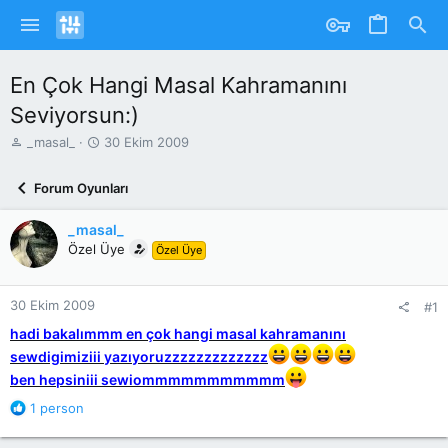
En Çok Hangi Masal Kahramanını
Seviyorsun:)
K
B
_masal_
30 Ekim 2009
o
a
n
ş
Forum Oyunları
u
l
y
a
_masal_
u
n
b
Özel Üye
g
Özel Üye
a
ı
ş
ç
l
T
30 Ekim 2009
#1
a
a
hadi bakalımmm en çok hangi masal kahramanını
t
r
sewdigimiziii yazıyoruzzzzzzzzzzzzz
a
i
n
h
ben hepsiniii sewiommmmmmmmmmm
i
R
1 person
e
a