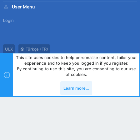
User Menu
Login
UI.X
Türkçe (TR)
This site uses cookies to help personalise content, tailor your
Bize Ulaşın
Kullanım Sözleşmesi
Gizlilik Politikası
Yardım
experience and to keep you logged in if you register.
Ana Sayfa
R
By continuing to use this site, you are consenting to our use
S
of cookies.
S
®
Community platform by XenForo
© 2010-2023 XenForo Ltd.
|
Style
Learn more…
by ThemeHouse
Yukarı
Alt