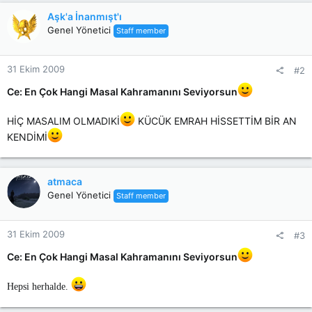
c
Aşk'a İnanmışt'ı
t
Genel Yönetici
Staff member
i
o
n
31 Ekim 2009
#2
s
:
Ce: En Çok Hangi Masal Kahramanını Seviyorsun
HİÇ MASALIM OLMADIKİ
KÜCÜK EMRAH HİSSETTİM BİR AN
KENDİMİ
atmaca
Genel Yönetici
Staff member
31 Ekim 2009
#3
Ce: En Çok Hangi Masal Kahramanını Seviyorsun
Hepsi herhalde.