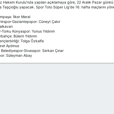
z Hakem Kurulu'nda yapılan açıklamaya göre, 22 Aralık Pazar günk
ks Taşçıoğlu yapacak. Spor Toto Süper Lig'de 16. hafta maçlarını yö
mpaşa: İlker Meral
hirspor-Gaziantepspor: Cüneyt Çakır
Kalkavan
-Torku Konyaspor: Yunus Yıldırım
bahçe: Bülent Yıldırım
çlerbirliği: Tolga Özkalfa
rat Aydınus
 Belediyespor-Sivasspor: Serkan Çınar
por: Süleyman Abay