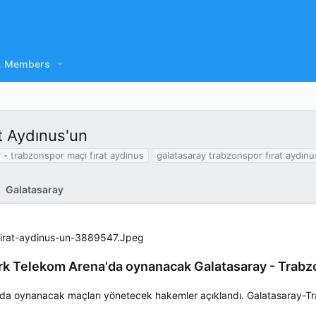
Members
t Aydınus'un
 - trabzonspor maçı fırat aydınus
galatasaray trabzonspor fırat aydınu
Galatasaray
rk Telekom Arena'da oynanacak Galatasaray - Trabz
ında oynanacak maçları yönetecek hakemler açıklandı. Galatasaray-T