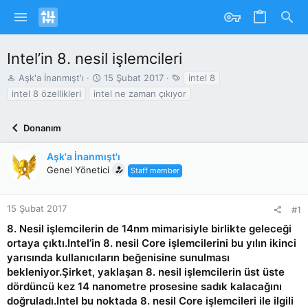
Intel’in 8. nesil işlemcileri
K
B
T
Aşk'a İnanmışt'ı
15 Şubat 2017
intel 8
o
a
a
intel 8 özellikleri
intel ne zaman çıkıyor
n
ş
g
u
l
s
y
a
Donanım
u
n
b
g
Aşk'a İnanmışt'ı
a
ı
Genel Yönetici
Staff member
ş
ç
l
T
a
a
15 Şubat 2017
#1
t
r
a
i
8. Nesil işlemcilerin de 14nm mimarisiyle birlikte geleceği
n
h
ortaya çıktı.Intel’in 8. nesil Core işlemcilerini bu yılın ikinci
i
yarısında kullanıcıların beğenisine sunulması
bekleniyor.Şirket, yaklaşan 8. nesil işlemcilerin üst üste
dördüncü kez 14 nanometre prosesine sadık kalacağını
doğruladı.Intel bu noktada 8. nesil Core işlemcileri ile ilgili