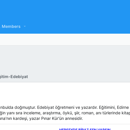
Members
itim-Edebiyat
tanbulda doğmuştur. Edebiyat öğretmeni ve yazardır. Eğitimini, Edirn
yanı sıra inceleme, araştırma, öykü, şiir, roman, anı türlerinde kitapl
na'nın kardeşi, yazar Pınar Kür'ün annesidir.
HERSEYDE BİRAZ SEN VARSIN