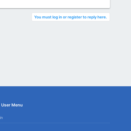
You must log in or register to reply here.
User Menu
in