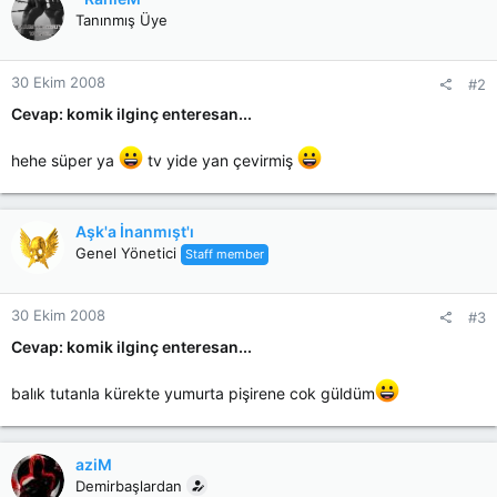
t
Tanınmış Üye
i
o
n
30 Ekim 2008
#2
s
:
Cevap: komik ilginç enteresan...
hehe süper ya
tv yide yan çevirmiş
Aşk'a İnanmışt'ı
Genel Yönetici
Staff member
30 Ekim 2008
#3
Cevap: komik ilginç enteresan...
balık tutanla kürekte yumurta pişirene cok güldüm
aziM
Demirbaşlardan