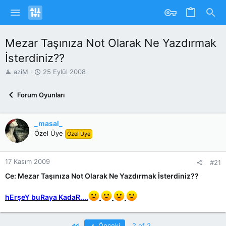
Mezar Taşınıza Not Olarak Ne Yazdırmak
İsterdiniz??
K
B
aziM
25 Eylül 2008
o
a
n
ş
Forum Oyunları
u
l
y
a
u
n
_masal_
b
g
Özel Üye
Özel Üye
a
ı
ş
ç
l
T
17 Kasım 2009
a
a
#21
t
r
Ce: Mezar Taşınıza Not Olarak Ne Yazdırmak İsterdiniz??
a
i
n
h
hErşeY buRaya KadaR....
i
First
Önceki
2 of 2