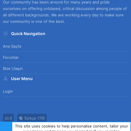
Our community has been around for many years and pride
ourselves on offering unbiased, critical discussion among people of
all different backgrounds. We are working every day to make sure
our community is one of the best.
Quick Navigation
Ana Sayfa
Forumlar
Bize Ulaşın
User Menu
Login
UI.X
Türkçe (TR)
This site uses cookies to help personalise content, tailor your
Bize Ulaşın
Kullanım Sözleşmesi
Gizlilik Politikası
Yardım