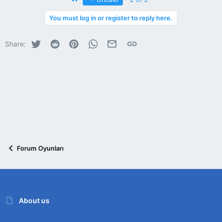
You must log in or register to reply here.
Twitter
Reddit
Pinterest
WhatsApp
E-posta
Link
Share:
Forum Oyunları
About us