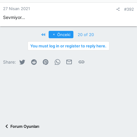
27 Nisan 2021
#392
Sevmiyor...
First
Önceki
20 of 20
You must log in or register to reply here.
Twitter
Reddit
Pinterest
WhatsApp
E-posta
Link
Share:
Forum Oyunları