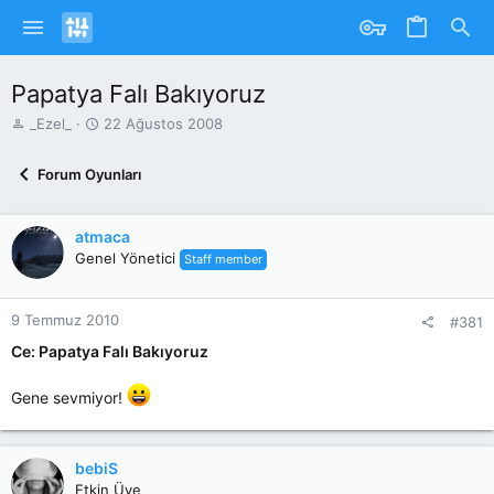
Papatya Falı Bakıyoruz
K
B
_Ezel_
22 Ağustos 2008
o
a
n
ş
Forum Oyunları
u
l
y
a
u
n
atmaca
b
g
Genel Yönetici
Staff member
a
ı
ş
ç
l
T
9 Temmuz 2010
a
a
#381
t
r
Ce: Papatya Falı Bakıyoruz
a
i
n
h
Gene sevmiyor!
i
bebiS
Etkin Üye