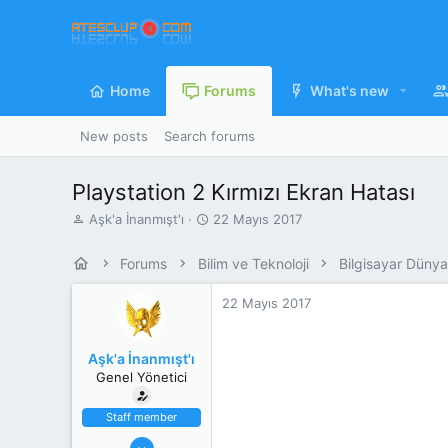
Home
Forums
What's new
New posts
Search forums
Playstation 2 Kırmızı Ekran Hatası
K
B
Aşk'a İnanmışt'ı
22 Mayıs 2017
o
a
n
ş
Forums
Bilim ve Teknoloji
Bilgisayar Dünya
u
l
y
a
22 Mayıs 2017
u
n
b
g
a
ı
Aşk'a İnanmışt'ı
ş
ç
Genel Yönetici
l
T
a
a
t
r
Staff member
a
i
28 Mart 2008