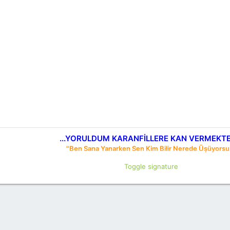
...YORULDUM KARANFİLLERE KAN VERMEKTEN
''Ben Sana Yanarken Sen Kim Bilir Nerede Üşüyorsu
Toggle signature
aşkın sazını,ne perdeye dokun ne teli incit...Eğer çekemezsen gülün nazını ,ne d
''Kalbim'' ( O şimdi uykuda )
Sensizliğe yenilmek
Sana yenilmekten zor olsada
Ardımda bir sürü "belki"ler bırakarak