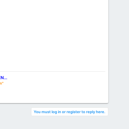
...
n"
ikene dokun ne gülü incit. . . ! Hz Mevlana
You must log in or register to reply here.