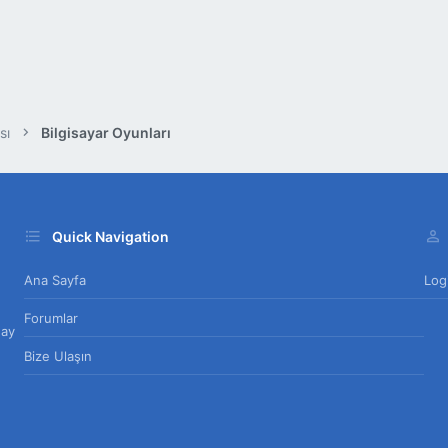
Seni içimden terk ediyorum
Şiir sitemiz için tıklayınız...
Güvercin sitemiz için tıklayınız...
sı
Bilgisayar Oyunları
Quick Navigation
Ana Sayfa
Log
Forumlar
day
Bize Ulaşın