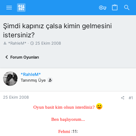
Şimdi kapınız çalsa kimin gelmesini
istersiniz?
K
B
*RahleM*
25 Ekim 2008
o
a
n
ş
Forum Oyunları
u
l
y
a
u
n
*RahleM*
b
g
Tanınmış Üye
a
ı
ş
ç
l
T
25 Ekim 2008
a
a
#1
t
r
Oyun basit kim olsun isterdiniz?
a
i
n
h
i
Ben başlıyorum...
:11:
Fehmi