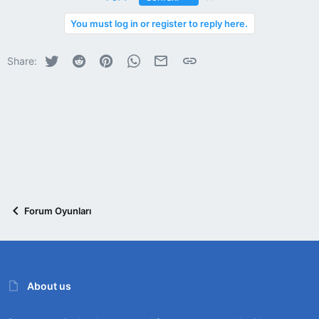
You must log in or register to reply here.
Twitter
Reddit
Pinterest
WhatsApp
E-posta
Link
Share:
Forum Oyunları
About us