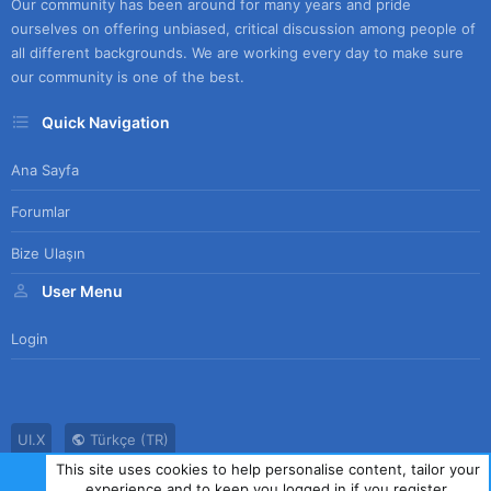
Our community has been around for many years and pride
ourselves on offering unbiased, critical discussion among people of
all different backgrounds. We are working every day to make sure
our community is one of the best.
Quick Navigation
Ana Sayfa
Forumlar
Bize Ulaşın
User Menu
Login
UI.X
Türkçe (TR)
This site uses cookies to help personalise content, tailor your
Bize Ulaşın
Kullanım Sözleşmesi
Gizlilik Politikası
Yardım
experience and to keep you logged in if you register.