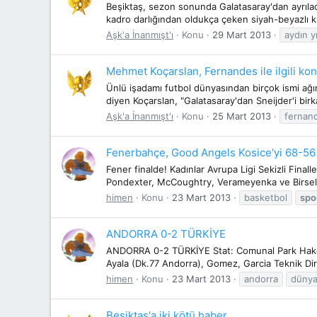
Beşiktaş, sezon sonunda Galatasaray'dan ayrılaca
kadro darlığından oldukça çeken siyah-beyazlı ku
Aşk'a İnanmışt'ı
Konu
29 Mart 2013
aydın y
Mehmet Koçarslan, Fernandes ile ilgili ko
Ünlü işadamı futbol dünyasından birçok ismi ağırl
diyen Koçarslan, "Galatasaray'dan Sneijder'i birka
Aşk'a İnanmışt'ı
Konu
25 Mart 2013
fernan
Fenerbahçe, Good Angels Kosice'yi 68-56 
Fener finalde! Kadınlar Avrupa Ligi Sekizli Final
Pondexter, McCoughtry, Verameyenka ve Birsel y
himen
Konu
23 Mart 2013
basketbol
spo
ANDORRA 0-2 TÜRKİYE
ANDORRA 0-2 TÜRKİYE Stat: Comunal Park Hakem:
Ayala (Dk.77 Andorra), Gomez, Garcia Teknik Dir
himen
Konu
23 Mart 2013
andorra
dünya
Beşiktaş'a iki kötü haber