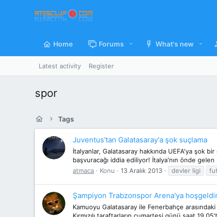
Home
Forums
What's new
Latest activity
Register
spor
Tags
Juventus'tan Galatasaray'a şok suçlama
İtalyanlar, Galatasaray hakkında UEFA'ya şok bir
başvuracağı iddia ediliyor! İtalya'nın önde gele
atmaca
Konu
13 Aralık 2013
devler ligi
fu
Şampiyon Trabzonspor Arena'ya hoşgeldin
Kamuoyu Galatasaray ile Fenerbahçe arasındaki ger
Kırmızılı taraftarların cumartesi günü saat 19.0