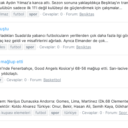
k Aydın Yılmaz'a kanca attı. Sezon sonuna yaklaşıldıkça Beşiktaş'ın tran
lübün sadece ilk 11'i değil kulübeyi de güçlendirmek için çalışmalar...
ılmaz
futbol
spor
Cevaplar: 0
Forum:
Beşiktaş
nuştu
adıkları Suada'da yabancı futbolcuların yerlilerden çok daha fazla ilgi gös
ç kez geldi ve misafirlerini ağırladı. Ayrıca Elmander de çok...
des
futbol
spor
Cevaplar: 0
Forum:
Beşiktaş
mağlup etti
leri'nde Fenerbahçe, Good Angels Kosice'yi 68-56 mağlup etti. Sarı-laciver
ıldızlaştı.
r
Cevaplar: 0
Forum:
Basketbol
 Nerijus Dunauska Andorra: Gomes, Lima, Martinez (Dk.68 Clemente), V
ektör: Koldo Alvarez Türkiye: Onur, Bekir, Hasan Ali, Semih Kaya, Gökhan
 kupası elemeleri
futbol
spor
türkiye
Cevaplar: 0
Forum:
Spor