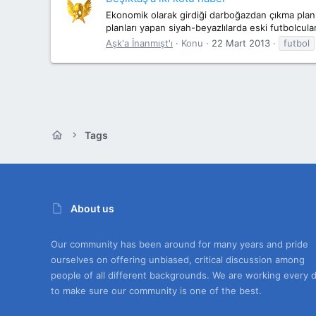
Ekonomik olarak girdiği darboğazdan çıkma planla
planları yapan siyah-beyazlılarda eski futbolcular
Aşk'a İnanmışt'ı
Konu
22 Mart 2013
futbol
Tags
About us
Our community has been around for many years and pride
ourselves on offering unbiased, critical discussion among
people of all different backgrounds. We are working every 
to make sure our community is one of the best.