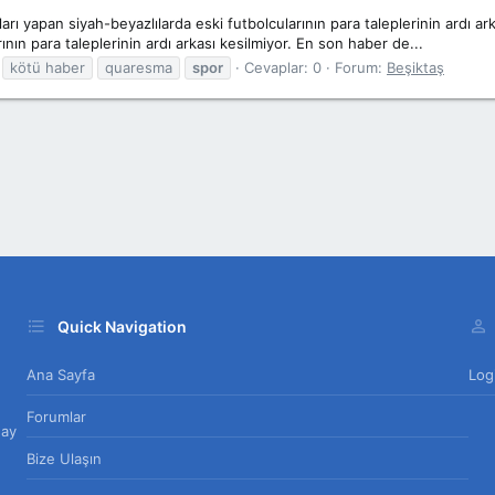
rı yapan siyah-beyazlılarda eski futbolcularının para taleplerinin ardı a
ının para taleplerinin ardı arkası kesilmiyor. En son haber de...
kötü haber
quaresma
spor
Cevaplar: 0
Forum:
Beşiktaş
Quick Navigation
Ana Sayfa
Log
Forumlar
day
Bize Ulaşın