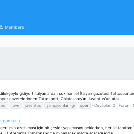
Members
 dilekçeyle gidiyor! İtalyanlardan şok hamle! İtalyan gazetesi Tuttospor'
n spor gazetelerinden Tuttosport, Galatasaray'ın Juventus'un atak...
tbol
juve
juventus
şampiyonlar ligi
spor
Cevaplar: 0
Forum:
 pankartı
ilimin azaltılması için bir şeyler yapılmasını beklerken, her iki taraftan 
5'te TT Arena'da Trabzonspor'la oynanacak maçta açacağı iddia...