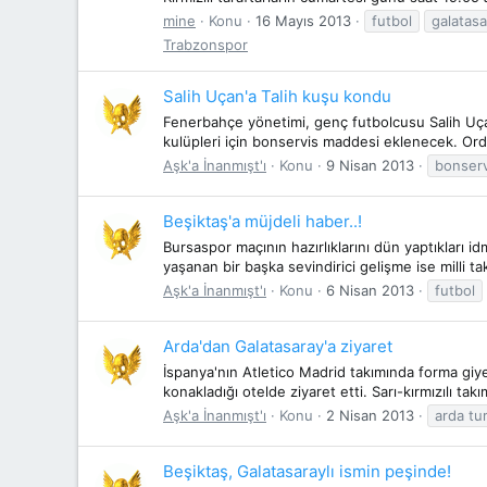
mine
Konu
16 Mayıs 2013
futbol
galatasa
Trabzonspor
Salih Uçan'a Talih kuşu kondu
Fenerbahçe yönetimi, genç futbolcusu Salih Uçan'ı
kulüpleri için bonservis maddesi eklenecek. Ordu
Aşk'a İnanmışt'ı
Konu
9 Nisan 2013
bonserv
Beşiktaş'a müjdeli haber..!
Bursaspor maçının hazırlıklarını dün yaptıklar
yaşanan bir başka sevindirici gelişme ise milli 
Aşk'a İnanmışt'ı
Konu
6 Nisan 2013
futbol
Arda'dan Galatasaray'a ziyaret
İspanya'nın Atletico Madrid takımında forma giye
konakladığı otelde ziyaret etti. Sarı-kırmızılı ta
Aşk'a İnanmışt'ı
Konu
2 Nisan 2013
arda tu
Beşiktaş, Galatasaraylı ismin peşinde!