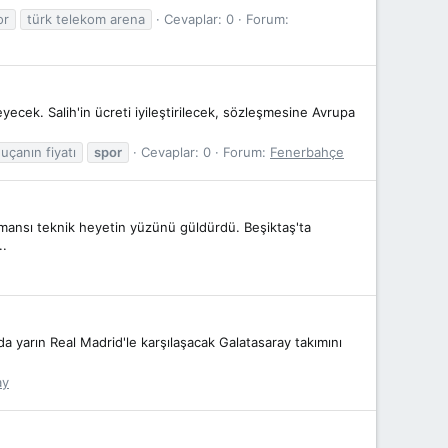
or
türk telekom arena
Cevaplar: 0
Forum:
eyecek. Salih'in ücreti iyileştirilecek, sözleşmesine Avrupa
 uçanın fiyatı
spor
Cevaplar: 0
Forum:
Fenerbahçe
mansı teknik heyetin yüzünü güldürdü. Beşiktaş'ta
..
a yarın Real Madrid'le karşılaşacak Galatasaray takımını
ay