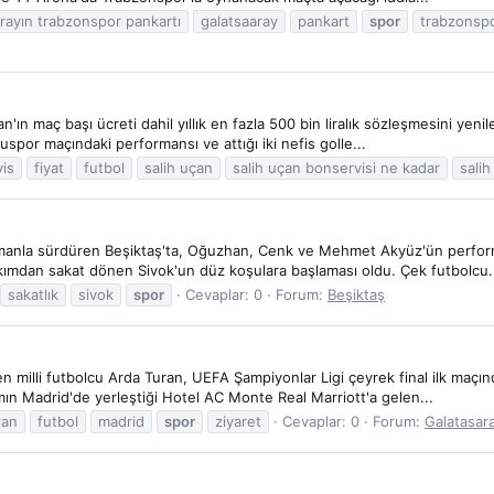
rayın trabzonspor pankartı
galatsaaray
pankart
spor
trabzonsp
n maç başı ücreti dahil yıllık en fazla 500 bin liralık sözleşmesini yenil
spor maçındaki performansı ve attığı iki nefis golle...
is
fiyat
futbol
salih uçan
salih uçan bonservisi ne kadar
salih
ı idmanla sürdüren Beşiktaş'ta, Oğuzhan, Cenk ve Mehmet Akyüz'ün perfor
takımdan sakat dönen Sivok'un düz koşulara başlaması oldu. Çek futbolcu.
sakatlık
sivok
spor
Cevaplar: 0
Forum:
Beşiktaş
n milli futbolcu Arda Turan, UEFA Şampiyonlar Ligi çeyrek final ilk maçınd
kımın Madrid'de yerleştiği Hotel AC Monte Real Marriott'a gelen...
ran
futbol
madrid
spor
ziyaret
Cevaplar: 0
Forum:
Galatasar