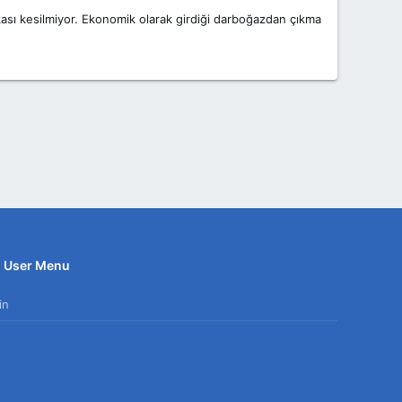
rkası kesilmiyor. Ekonomik olarak girdiği darboğazdan çıkma
User Menu
in